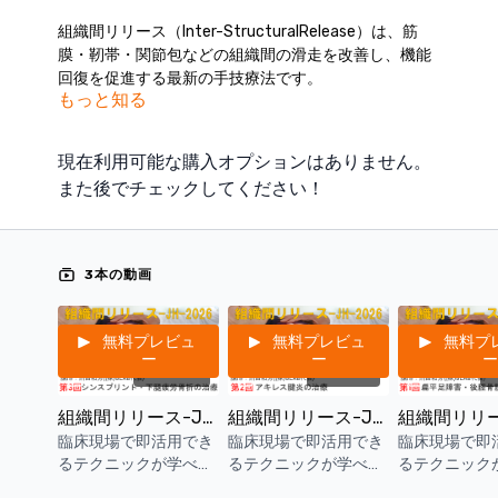
組織間リリース（Inter-StructuralRelease）は、筋
膜・靭帯・関節包などの組織間の滑走を改善し、機能
回復を促進する最新の手技療法です。
もっと知る
関節の動きを阻害する微細な癒着をミリ単位で特定
し、リリースする精密徒手療法が学べる実技セミナ
ー。
現在利用可能な購入オプションはありません。
臨床現場で即活用できるテクニックが学べます。
また後でチェックしてください！
※一部、映像が乱れる事がございます。予めご了承く
ださい。
※受講者様の実技風景はカットしておりますので、実
際のセミナーよりもトータルの動画時間が短くなる場
3本の動画
合がございます。
■講師：蒲田和芳
無料プレビュ
無料プレビュ
無料プ
ー
ー
ー
02:08:08
01:40:23
0
■単品購入をご希望の方は以下リンクの単品カテゴリー
よりご購入いただけます。
組織間リリース-JH-(ISR)2026 第3回 シンスプリント・下腿疲労骨折の治療
組織間リリース-JH-(ISR)2026 第2回 アキレス腱炎の治療
https://kokokara.online/categories/isr-jh-2026
臨床現場で即活用でき
臨床現場で即活用でき
臨床現場で即
るテクニックが学べま
るテクニックが学べま
るテクニック
【重要】
す。 第3回は、下腿障
す。 第2回は、バイオ
す。 第1回は
常に最新の情報や知見をお届けするため、一定期間が