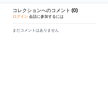
害治療のスペシャリス
メカニクスに基づいた
やすい扁平足
経過すると、動画が削除されます。
トが、曖昧になりがち
「負荷が集中する真の
脛骨筋機能不
購入された動画の視聴継続をご希望される場合は、事
コレクションへのコメント (
0
)
なシンスプリントと疲
原因」を徹底解説。痛
（PTTD）の
務局までお問い合わせくださいませ。
ログイン
会話に参加するには
労骨折の病態を徹底解
みの発生源を突き止
全解剖。 翌
詳細は以下リンク内、
<動画の視聴期限・削除について
剖。 画像診断に頼る前
め、再発させないため
践できる「確
>
をご確認お願いいたします。
に、あなたの手と目だ
の評価と治療戦略をお
価」と「結果
https://kokokara.online/pages/privacy
まだコメントはありません
けで危険な徴候を見抜
伝えします。 （講師：
療法」をお伝
き、痛みの根本原因
蒲田和芳）
す。 （講師
（運動連鎖の破綻）を
芳）
修正する具体的スキル
ををお伝えします。