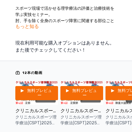
スポーツ現場で活かせる理学療法の評価と治療技術を
学ぶ実技セミナー。
肘、手を除く全身のスポーツ障害に関連する部位ごと
もっと知る
に、エビデンスに基づいた基礎医学、評価法と治療法
を学びます。
アスリートのパフォーマンス向上やリハビリテーショ
現在利用可能な購入オプションはありません。
ンに役立つ、実践的な技術を習得。理学療法士、トレ
また後でチェックしてください！
ーナー、スポーツ指導者など、スポーツ現場で活躍す
るすべての方におすすめのセミナーです。
※一部、映像が乱れる事がございます。予めご了承く
ださい。
12本の動画
※受講者様の実技風景はカットしておりますので、実
際のセミナーよりもトータルの動画時間が短くなる場
合がございます。
無料プレビュ
無料プレビュ
無料プ
ー
ー
ー
03:28:03
03:28:09
0
■単品購入をご希望の方は以下リンクの単品カテゴリー
よりご購入いただけます。
クリニカルスポーツ理学療法(CSPT)2025 第12回：足部
クリニカルスポーツ理学療法(CSPT)2025 第11回：足関節
https://kokokara.online/categories/cspt2025
クリニカルスポーツ理
クリニカルスポーツ理
クリニカルス
学療法(CSPT)2025第
学療法(CSPT)2025第
学療法(CSPT)
【重要】
12回はテーマを「足
11回はテーマを「足関
10回はテー
常に最新の情報や知見をお届けするため、一定期間が