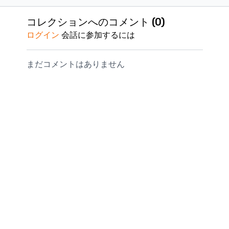
部」としたスポーツ現
節」としたスポーツ現
大腿関節」と
経過すると、動画が削除されます。
場で活かせる理学療法
場で活かせる理学療法
ーツ現場で活
コレクションへのコメント (
0
)
購入された動画の視聴継続をご希望される場合は、事
の評価と治療技術を学
の評価と治療技術を学
学療法の評価
務局までお問い合わせくださいませ。
ログイン
会話に参加するには
ぶ実技セミナーです。
ぶ実技セミナーです。
術を学ぶ実技
詳細は以下リンク内、
<動画の視聴期限・削除について
足部の動作評価と治療
足関節の機能改善と安
です。 膝蓋
>
をご確認お願いいたします。
アプローチを学び、ス
定性強化に向けた理学
機能障害を改
https://kokokara.online/pages/privacy
まだコメントはありません
ポーツ障害の予防と競
療法を学び、スポーツ
学療法を実践
技復帰のサポートに役
動作のパフォーマンス
ーツ復帰を支
立つスキルを習得しま
向上を目指します。
のスキルを高
す。