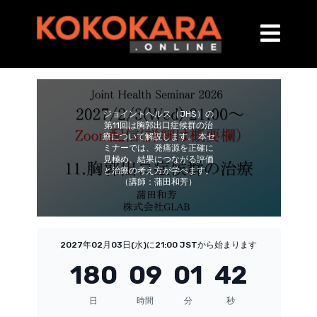
ジョイントヘルス（JHS）の
第11回は胸郭出口症候群の治
療について解説します。 本セ
ミナーでは、発痛源を正確に
見極め、結果につながる評価
と治療の考え方が学べます。
（講師：蒲田和芳）
2027年02月03日(水)に21:00 JSTから始まります