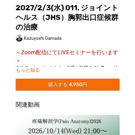
2027/2/3(水) 011. ジョイント
ヘルス（JHS）胸郭出口症候群
の治療
Kazuyoshi Gamada
＜Zoom配信にてLIVEセミナーを行います
＞
申込者の方には、
セミナー当日の16時までにZoomリ
もっと知る
ンクをKokokara.onlineからのメール配信にてご案内
いたします。
購入する 4,950円
※購入締め切り：開催日前日まで
※Kokokara.onlineからの
メール通知をオフにされてい
る方は、
マイページ
にて「通知オン」にご変更くださ
関連動画
い。
※迷惑メールフォルダに分類されることがありますの
で、ご確認ください。
※16時を過ぎてもメールが受信されていない場合に
は、大変お手数ですが(
seminar@realine.info
)までご