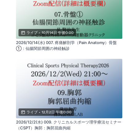
連絡をお願いいたします。
-------------------------------------------------
------------------
ジョイントヘルス（JHS）の第11回は胸郭出口症候群
ライブ
•
10月14日 午後0:00
の治療について解説します。
本セミナーでは、発痛源を正確に見極め、結果につな
2026/10/14(水) 007. 疼痛解剖学（Pain Anatomy）骨盤
がる評価と治療の考え方が学べます。
①：仙腸関節周囲の神経触診
（講師：蒲田和芳）
ライブ
•
12月2日 午後0:00
2026/12/2(水) 009. クリニカルスポーツ理学療法セミナー
（CSPT）胸郭：胸郭屈曲拘縮