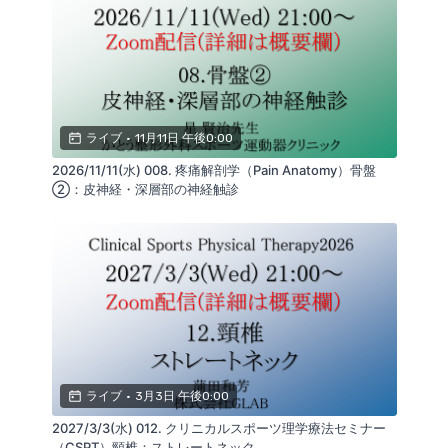
は、大変お手数ですが(
seminar@realine.info
)までご
連絡をお願いいたします。
-------------------------------------------------
------------------
クリニカルスポーツ理学療法セミナー（CSPT）の第7
ライブ
•
11月11日 午後0:00
回は骨盤①：仙骨リアラインについて解説します。
本セミナーでは、仙腸関節の微細な運動異常を評価
2026/11/11(水) 008. 疼痛解剖学（Pain Anatomy）骨盤
し、論理的な骨盤治療を実践できるようになります。
②：皮神経・深層部の神経触診
（講師：蒲田和芳）
ライブ
•
3月3日 午後0:00
2027/3/3(水) 012. クリニカルスポーツ理学療法セミナー
（CSPT）頸椎：ストレートネック