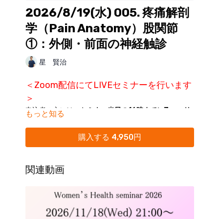
2026/8/19(水) 005. 疼痛解剖
学（Pain Anatomy）股関節
①：外側・前面の神経触診
星 賢治
＜Zoom配信にてLIVEセミナーを行います
＞
申込者の方には、
セミナー当日の16時までにZoomリ
もっと知る
ンクをKokokara.onlineからのメール配信にてご案内
いたします。
購入する 4,950円
※購入締め切り：開催日前日まで
※Kokokara.onlineからの
メール通知をオフにされてい
る方は、
マイページ
にて「通知オン」にご変更くださ
関連動画
い。
※迷惑メールフォルダに分類されることがありますの
で、ご確認ください。
※16時を過ぎてもメールが受信されていない場合に
は、大変お手数ですが(
seminar@realine.info
)までご