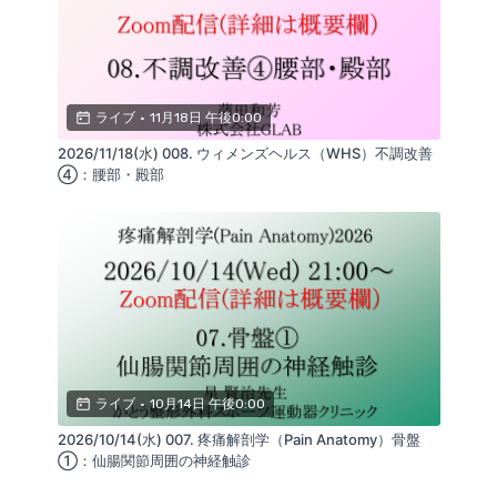
連絡をお願いいたします。
-------------------------------------------------
------------------
疼痛解剖学（Pain Anatomy）の第5回は股関節①：外
ライブ
•
11月18日 午後0:00
側・前面の神経触診について解説。
「太ももの前外側が痺れる・痛い」。鼠径部の詰まり
2026/11/18(水) 008. ウィメンズヘルス（WHS）不調改善
感と神経絞扼の関係性をエコーで可視化します。
④：腰部・殿部
本セミナーは、エコー（超音波画像診断装置）を武器
に、皮膚の下にある神経・ファシアという真の発痛源
を可視化し、0.1mm単位の精度で捉えるための専門特
化プログラムです。
「想像上の解剖学」から脱却し、事実に基づいた精密
な触診技術が習得できます。
（講師：星賢治先生・伊藤博志先生・蒲田和芳）
ライブ
•
10月14日 午後0:00
2026/10/14(水) 007. 疼痛解剖学（Pain Anatomy）骨盤
①：仙腸関節周囲の神経触診