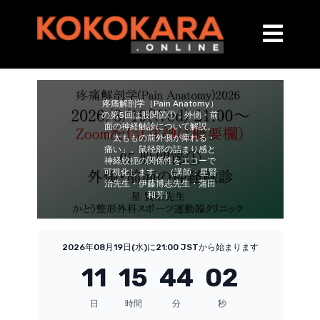
疼痛解剖学（Pain Anatomy）
の第5回は股関節①：外側・前
面の神経触診について解説。
「太ももの前外側が痺れる・
痛い」。鼠径部の詰まり感と
神経絞扼の関係性をエコーで
可視化します。 （講師：星賢
治先生・伊藤博志先生・蒲田
和芳）
2026年08月19日(水)に21:00 JSTから始まります