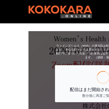
ウィメンズヘルス（WHS）の第3回は
ます。 単なる筋トレでは悪化するリス
解剖学に基づいた安全かつ効果的な徒手
ます。 （講師：
配信はまだ開始さ
数分後に再度ご