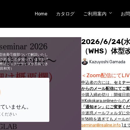
Home
カタログ
ご利用案内
お問
2026/6/24
（WHS）体型
体型改善①腹部ついて解説いたし
クがあることを知っていますか？
Kazuyoshi Gamada
療法とエクササイズが習得でき
蒲田和芳）
＜Zoom配信にてL
申込者の方には、
セミナー当
からのメール配信にてご案
※購入締め切り：開催日前
※Kokokara.onlineからの
メ
れていません。
「通知オン」にご変更くだ
※迷惑メールフォルダに分
覧ください
※16時を過ぎてもメール
seminar@realine.info
)ま