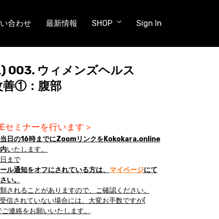
い合わせ
最新情報
SHOP
Sign In
(水) 003. ウィメンズヘルス
改善①：腹部
IVEセミナーを行います＞
日の16時までにZoomリンクをKokokara.online
内
いたします。
日まで
ール通知をオフにされている方は、
マイページ
にて
さい。
類されることがありますので、ご確認ください。
が受信されていない場合には、大変お手数ですが(
でご連絡をお願いいたします。