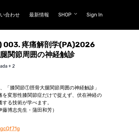
い合わせ
最新情報
SHOP
Sign In
) 003. 疼痛解剖学(PA)2026
腿関節周囲の神経触診
ada + 2
回は、「膝関節①脛骨大腿関節周囲の神経触診」
痛を変形性膝関節症だけで捉えず、伏在神経の
価する技術が学べます。
伊藤博志先生・蒲田和芳）
3gcQf71g