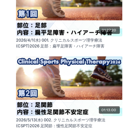
・リハビー・レッグプレス
リアライン・イノベーション研究会
膝の衝撃を抑え、動きやすい体を作る
https://realine.org/
https://glab.shop/collections/product_all/products
01:27:20
2026/4/1(水) 001. クリニカルスポーツ理学療法
(CSPT)2026 足部：扁平足障害・ハイアーチ障害
01:13:00
2026/5/13(水) 002. クリニカルスポーツ理学療法
(CSPT)2026 足関節：慢性足関節不安定症