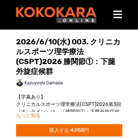
2026/6/10(水) 003. クリニカ
ルスポーツ理学療法
(CSPT)2026 膝関節①：下腿
外旋症候群
Kazuyoshi Gamada
【字幕あり】
クリニカルスポーツ理学療法(CSPT)2026第3回
（オンライン）は、「膝関節①：下腿外旋症候
もっと知る
群」をテーマとし、運動連鎖を断ち切る評価と
■セミナーハイライト
徒手療法を学び、臨床での治療効果を高めま
https://youtu.be/R5sw71aJAKc
購入する 4,950円
す。