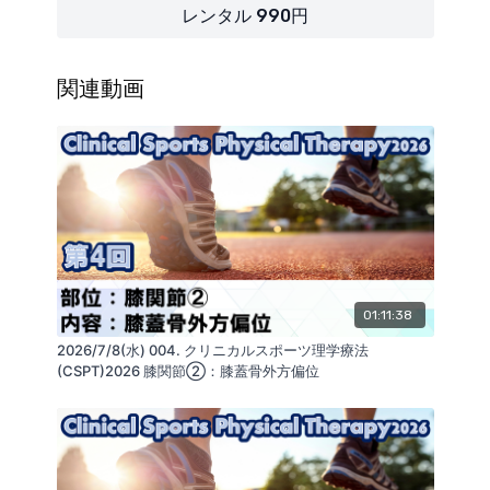
（講師：蒲田和芳）
【内容】
レンタル 990円
・下腿外旋症候群
膝関節のスポーツ外傷・障害
関連動画
下腿外旋症候群とは
・リアライン・シューズバランス＜膝関節用＞
初期症状
膝の柔軟性を引き出し、効率的に脚全体を鍛え
・拘縮治療
る
治療を開始する前に
https://glab.shop/collections/product_all/products
膝関節伸展制限
・リアライン・インソール・スポーツ
knee
・膝伸展制限の原因
足のアーチを優しく支え、歪みを整える
膝伸展制限の治療の着眼点
https://glab.shop/collections/product_all/products/
膝周囲の主な脂肪体
sports-ts
・リアライン・コアSIセット
・拘縮治療
胸郭の運動を変化させ、呼吸機能や脊椎の運動
01:11:38
治療手順
を改善する
2026/7/8(水) 004. クリニカルスポーツ理学療法
・膝外側
https://glab.shop/collections/product_all/products
(CSPT)2026 膝関節②：膝蓋骨外方偏位
・膝内側
■Kokokara.onlineを運営する会社：
si
膝蓋骨への異常運動と疾患
ReaLine Seminars
・運動療法
https://seminar.realine.org/
株式会社GLAB
https://glab.shop/
■セミナーに関連するお役立ち商品
SNS
https://linktr.ee/GLABInc