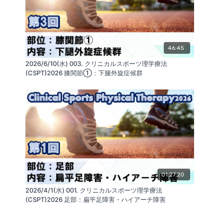
■セミナーに関連するお役立ち商品
・リアライン・ソックス
貼らないテーピングで、足首を簡単サポート
46:45
https://glab.shop/collections/product_all/products
2026/6/10(水) 003. クリニカルスポーツ理学療法
soft
(CSPT)2026 膝関節①：下腿外旋症候群
・リアライン・インソール・スポーツ
足のアーチを優しく支え、歪みを整える
https://glab.shop/collections/product_all/products/
sports-ts
・リハビー・レッグプレス
膝の衝撃を抑え、動きやすい体を作る
https://glab.shop/collections/product_all/products
01:27:20
2026/4/1(水) 001. クリニカルスポーツ理学療法
・リアライン・シューズバランス＜膝関節用＞
(CSPT)2026 足部：扁平足障害・ハイアーチ障害
膝の柔軟性を引き出し、効率的に脚全体を鍛え