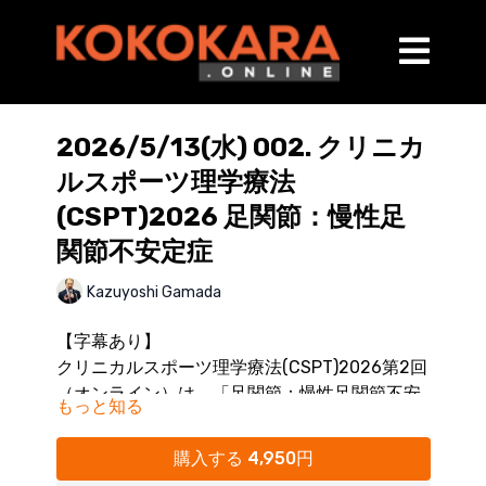
2026/5/13(水) 002. クリニカ
ルスポーツ理学療法
(CSPT)2026 足関節：慢性足
関節不安定症
Kazuyoshi Gamada
【字幕あり】
クリニカルスポーツ理学療法(CSPT)2026第2回
（オンライン）は、「足関節：慢性足関節不安
もっと知る
定症」をテーマとし、距骨下関節の病態理解か
■セミナーハイライト
ら歩行分析まで学び、再発予防につながる臨床
https://youtu.be/o8pzo78YGOo
購入する 4,950円
力を高めます。