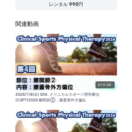
（講師：蒲田和芳）
【ノーカット版内容】
レンタル 990円
・足関節内反捻挫
・慢性足関節不安定症（CAI）
関連動画
・評価
・リアライン評価システム
・背屈位動揺性の病態
・アライメント評価
・原因因子の評価
・保存療法総論
・保存療法各論
・リアライン・ソックス
・テーピングによる足関節運動の正常化
01:11:38
・リアライン・インソール
2026/7/8(水) 004. クリニカルスポーツ理学療法
・リアライン・エクササイズ距腿関節
(CSPT)2026 膝関節②：膝蓋骨外方偏位
・リアライン・エクササイズ距骨下関節
・足関節のマニュアル・リアライン
・距腿関節＜背屈＞
・下腿三頭筋・アキレス腱
・後内側拘縮