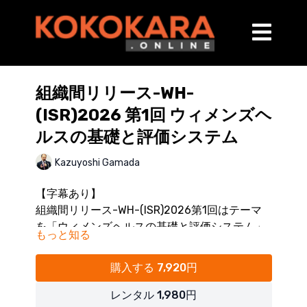
組織間リリース-WH-
(ISR)2026 第1回 ウィメンズヘ
ルスの基礎と評価システム
Kazuyoshi Gamada
【字幕あり】
組織間リリース-WH-(ISR)2026第1回はテーマ
を「ウィメンズヘルスの基礎と評価システム」
もっと知る
として女性の健康と運動機能の改善に特化した
開催日：2026年4月26日（日）
精密徒手療法を学ぶ実技セミナーです。
※申し訳ございません。一部映像が乱れる箇所
購入する 7,920円
QOLを著しく下げるこれらの不調に対し、医学
がございます。
的根拠を持って介入できる知識と技術が学べま
レンタル 1,980円
※受講者様の実技風景はカットしておりますの