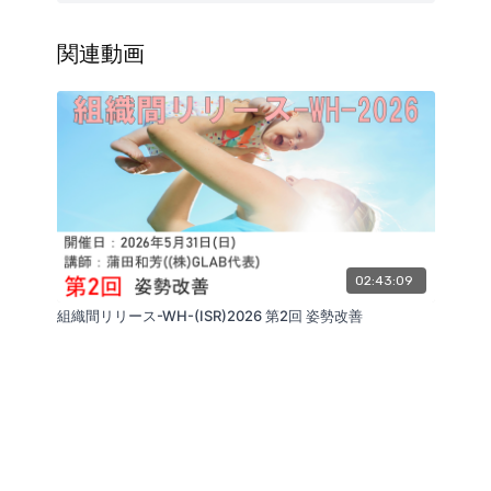
す。
で、実際のセミナーよりもトータルの動画時間
第1回は、問診からレッドフラッグの除外、特有
が短くなる場合がございます。
関連動画
の評価バッテリーまで、ウィメンズヘルスの土
（講師：蒲田和芳）
台をお伝えします。
基礎がなければ応用は効きません。
02:43:09
組織間リリース-WH-(ISR)2026 第2回 姿勢改善