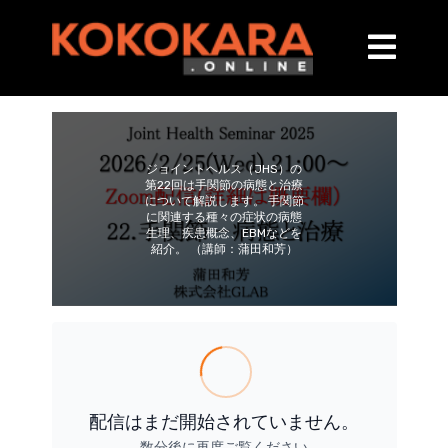
ジョイントヘルス（JHS）の
第22回は手関節の病態と治療
について解説します。 手関節
に関連する種々の症状の病態
生理、疾患概念、EBMなどを
紹介。 （講師：蒲田和芳）
配信はまだ開始されていません。
数分後に再度ご覧ください