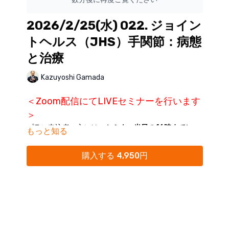
2026/2/25(水) 022. ジョイン
トヘルス（JHS）手関節：病態
と治療
Kazuyoshi Gamada
＜Zoom配信にてLIVEセミナーを行います
＞
プラン申込者の方には、
セミナー当日の16時までに
もっと知る
ZoomリンクをKokokara.onlineからのメール配信に
てご案内
いたします。
購入する 4,950円
※単品購入締め切り：開催日前日まで
※Kokokara.onlineからの
メール通知をオフにされてい
る方は、
マイページ
にて「通知オン」にご変更くださ
い。
※迷惑メールフォルダに分類されることがありますの
で、ご確認ください。
※16時を過ぎてもメールが受信されていない場合に