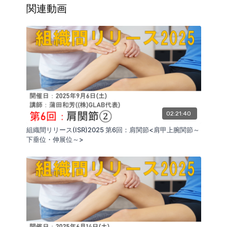
関連動画
02:21:40
組織間リリース(ISR)2025 第6回：肩関節<肩甲上腕関節～
下垂位・伸展位～>