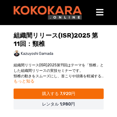
組織間リリース(ISR)2025 第
11回：頸椎
Kazuyoshi Gamada
組織間リリース(ISR)2025第11回はテーマを「頸椎」と
した組織間リリースの実技セミナーです。
頸椎の動きをスムーズにし、首こりや頭痛を軽減する
もっと知る
組織間リリース。実技で学び、確かな技術を手に入れ
ましょう。
開催日：2026年2月7日（土）
購入する 7,920円
※受講者様の実技風景はカットしておりますので、実
際のセミナーよりもトータルの動画時間が短くなりま
レンタル 1,980円
す。
（講師：蒲田和芳）