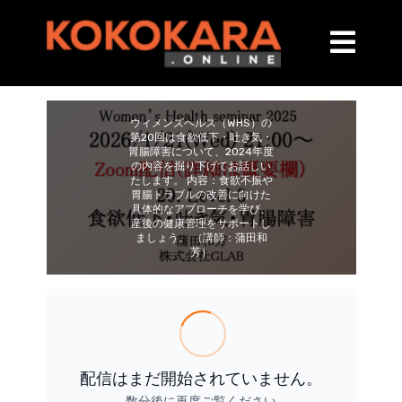
ウィメンズヘルス（WHS）の
第20回は食欲低下・吐き気・
胃腸障害について、2024年度
の内容を掘り下げてお話しい
たします。 内容：食欲不振や
胃腸トラブルの改善に向けた
具体的なアプローチを学び、
産後の健康管理をサポートし
ましょう。 （講師：蒲田和
芳）
配信はまだ開始されていません。
数分後に再度ご覧ください