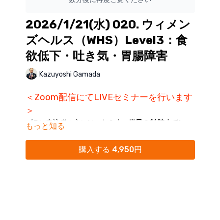
2026/1/21(水) 020. ウィメン
ズヘルス（WHS）Level3：食
欲低下・吐き気・胃腸障害
Kazuyoshi Gamada
＜Zoom配信にてLIVEセミナーを行います
＞
プラン申込者の方には、
セミナー当日の16時までに
もっと知る
ZoomリンクをKokokara.onlineからのメール配信に
てご案内
いたします。
購入する 4,950円
※単品購入締め切り：開催日前日まで
※Kokokara.onlineからの
メール通知をオフにされてい
る方は、
マイページ
にて「通知オン」にご変更くださ
い。
※迷惑メールフォルダに分類されることがありますの
で、ご確認ください。
※16時を過ぎてもメールが受信されていない場合に