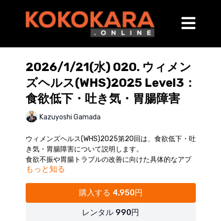
2026/1/21(水) 020. ウィメン
ズヘルス(WHS)2025 Level3：
食欲低下・吐き気・胃腸障害
Kazuyoshi Gamada
ウィメンズヘルス(WHS)2025第20回は、食欲低下・吐
き気・胃腸障害について説明します。
食欲不振や胃腸トラブルの改善に向けた具体的なアプ
もっと知る
ローチを学び、産後の健康管理をサポートしましょ
う。
（講師：蒲田和芳）
購入する 4,950円
【内容】
レンタル 990円