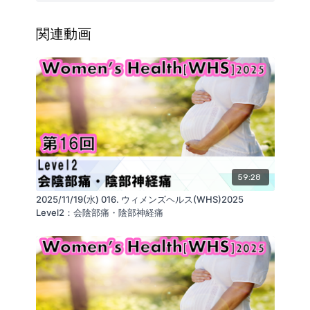
・悪阻（つわり）
つわりの定義
つわりの進化論的意義
関連動画
治療・対策
治療効果についてのエビデンス
・組織間リリースによるつわり治療の考え方
妊娠初期の自律神経症状
子宮からの交感神経入力に関する仮説
噴門Cardiaと自律神経
噴門の構造
腸間膜（大網）と前腹膜との癒着
胃に対する力学的刺激についての仮説
・治療の可能性
59:28
産後のからだ
2025/11/19(水) 016. ウィメンズヘルス(WHS)2025
治療効果
Level2：会陰部痛・陰部神経痛
・まとめ
方針
プロセス
■セミナーに関連するお役立ち商品
・リアライン・コアSIセット
胸郭の運動を変化させ、呼吸機能や脊椎の運動を改善