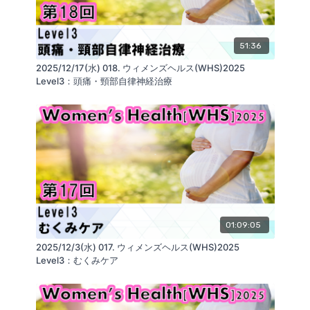
する
https://glab.shop/collections/product_all/products/core-
si
51:36
■Kokokara.onlineを運営する会社：
ReaLine Seminars
https://seminar.realine.org/
2025/12/17(水) 018. ウィメンズヘルス(WHS)2025
株式会社GLAB
https://glab.shop/
Level3：頭痛・頸部自律神経治療
SNS
https://linktr.ee/GLABInc
リアライン・イノベーション研究会
https://realine.org/
01:09:05
2025/12/3(水) 017. ウィメンズヘルス(WHS)2025
Level3：むくみケア