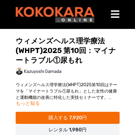
ウィメンズヘルス理学療法
(WHPT)2025 第10回：マイナ
ートラブル①尿もれ
Kazuyoshi Gamada
ウィメンズヘルス理学療法(WHPT)2025第10回はテー
マを「マイナートラブル①尿もれ」とした女性の健康
と運動機能の改善に特化した実技セミナーです。
もっと知る
尿もれの予防と改善に必要なトレーニングと手技を学
び、産後の女性の生活の質を向上させるスキルを習
得！
購入する 7,920円
開催日：2026年1月11日（日）
※受講者様の実技風景はカットしておりますので、実
レンタル 1,980円