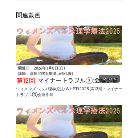
際のセミナーよりもトータルの動画時間が短くなる場
合がございます。
（講師：蒲田和芳）
関連動画
02:17:05
ウィメンズヘルス理学療法(WHPT)2025 第12回：マイナー
トラブル③会陰部痛