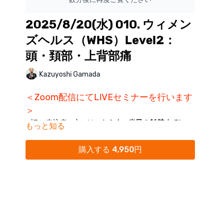
2025/8/20(水) 010. ウィメン
ズヘルス（WHS）Level2：
頭・頚部・上背部痛
Kazuyoshi Gamada
＜Zoom配信にてLIVEセミナーを行います
＞
プラン申込者の方には、
セミナー当日の16時までに
もっと知る
ZoomリンクをKokokara.onlineからのメール配信に
てご案内
いたします。
購入する 4,950円
※単品購入締め切り：開催日前日まで
※Kokokara.onlineからの
メール通知をオフにされてい
る方は、
マイページ
にて「通知オン」にご変更くださ
い。
※迷惑メールフォルダに分類されることがありますの
で、ご確認ください。
※16時を過ぎてもメールが受信されていない場合に