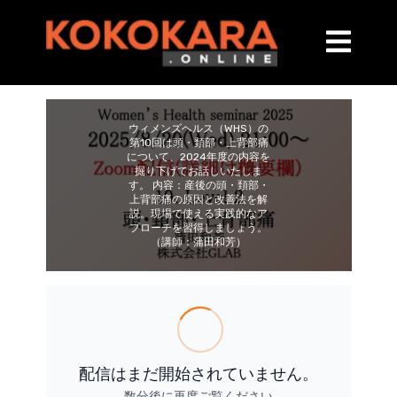
ウィメンズヘルス（WHS）の
第10回は頭・頚部・上背部痛
について、2024年度の内容を
掘り下げてお話しいたしま
す。 内容：産後の頭・頚部・
上背部痛の原因と改善法を解
説。現場で使える実践的なア
プローチを習得しましょう。
（講師：蒲田和芳）
配信はまだ開始されていません。
数分後に再度ご覧ください