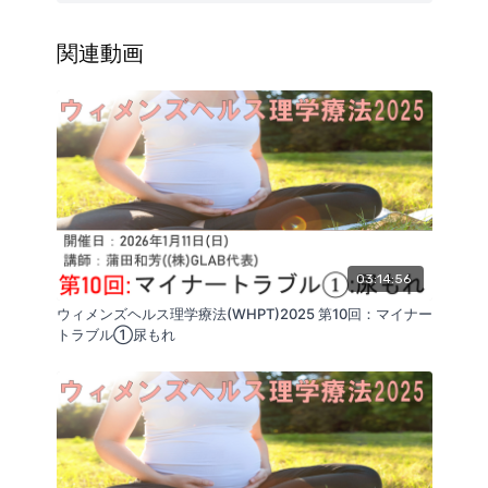
際のセミナーよりもトータルの動画時間が短くなる場
合がございます。
（講師：蒲田和芳）
関連動画
03:14:56
ウィメンズヘルス理学療法(WHPT)2025 第10回：マイナー
トラブル①尿もれ