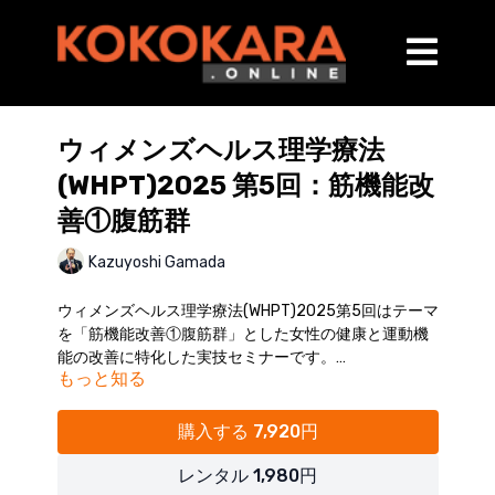
ウィメンズヘルス理学療法
(WHPT)2025 第5回：筋機能改
善①腹筋群
Kazuyoshi Gamada
ウィメンズヘルス理学療法(WHPT)2025第5回はテーマ
を「筋機能改善①腹筋群」とした女性の健康と運動機
能の改善に特化した実技セミナーです。
もっと知る
腹筋群の機能を回復させ、産後の動きをスムーズに！
実技を通じて、効果的なトレーニング法を習得できま
す。
購入する 7,920円
開催日：2025年8月10日（日）
※受講者様の実技風景はカットしておりますので、実
レンタル 1,980円