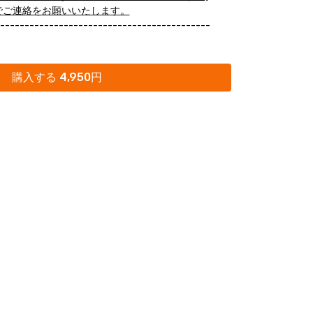
でご連絡をお願いいたします。
-------------------------------------------
）の第9回は肩甲胸郭関節の解剖学・運動学・バイオメ
す。
購入する 4,950円
患やマルアライメントの基礎となる解剖学、運動
礎知識を集約。