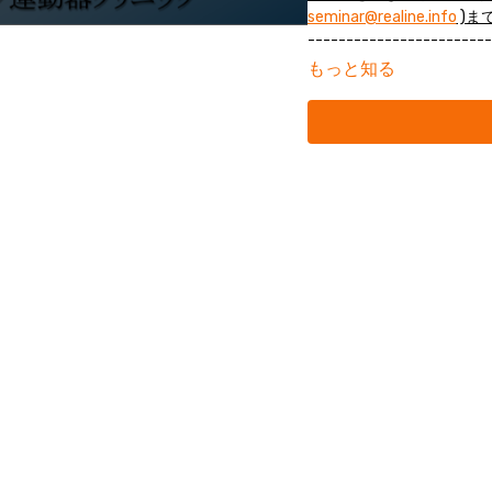
seminar@realine.info
)ま
------------------------
もっと知る
ジョイントヘルス（JHS
カニクスについて解説しま
肩甲胸郭関節周囲の関節疾
学、バイオメカニクスの基
（講師：星 賢治先生）