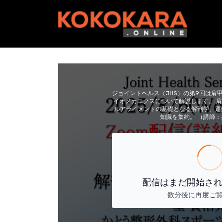
ジョイントヘルス（JHS）の第9回は肩
イオメカニクスについて解説します。 
ルアライメントの基礎となる解剖学、運
知識を集約。 （講師：
配信はまだ開始さ
数分後に再度ご