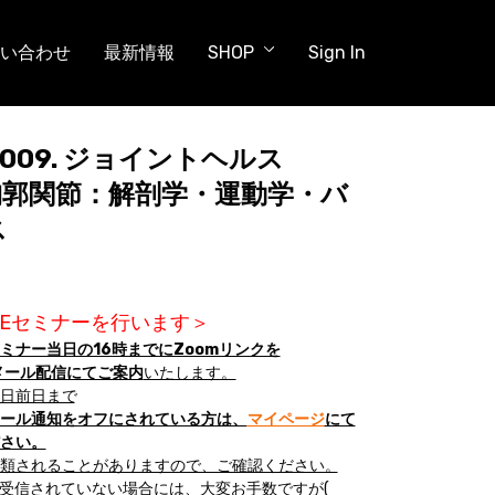
い合わせ
最新情報
SHOP
Sign In
水) 009. ジョイントヘルス
胸郭関節：解剖学・運動学・バ
ス
IVEセミナーを行います＞
ミナー当日の16時までにZoomリンクを
からのメール配信にてご案内
いたします。
日前日まで
ール通知をオフにされている方は、
マイページ
にて
さい。
類されることがありますので、ご確認ください。
が受信されていない場合には、大変お手数ですが(