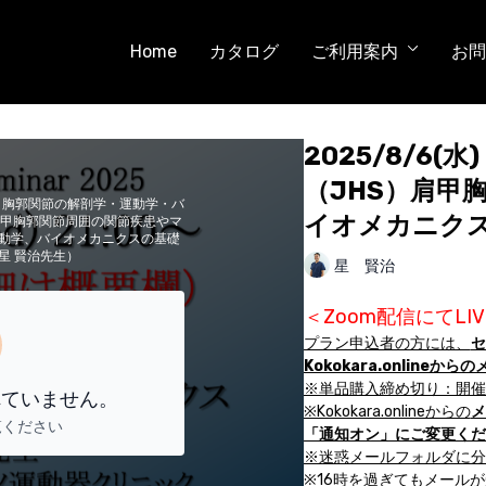
Home
カタログ
ご利用案内
お問
2025/8/6(
（JHS）肩甲
甲胸郭関節の解剖学・運動学・バ
イオメカニク
肩甲胸郭関節周囲の関節疾患やマ
動学、バイオメカニクスの基礎
星 賢治先生）
星 賢治
＜Zoom配信にてL
プラン申込者の方には、
セ
Kokokara.online
※単品購入締め切り：開催
れていません。
※Kokokara.onlineからの
メ
覧ください
「通知オン」にご変更くだ
※迷惑メールフォルダに分
※16時を過ぎてもメール