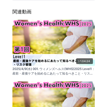
・産後の機能低下
骨盤底筋機能低下の要因
・骨盤底筋機能不全
関連動画
筋機能とは
・骨盤底筋エクササイズ
・治療法
骨盤底筋トレーニングの効果
・会陰部損傷
・治療法
・骨盤底筋リリース
・ペリネライザー
・まとめ
01:04:24
■ セミナーに関連するお役立ち商品
2025/4/9(水) 001. ウィメンズヘルス(WHS)2025 Level1：
・リューティ・ペリネライザー
産前・産後ケアを始めるにあたって知るべきこと・リスク
眠っている骨盤底筋を呼び覚ます
管理
https://glab.shop/collections/reauty/products/perinelizer
・ペリネライザー・アスレット
眠っている骨盤底筋を呼び覚ます
https://glab.shop/collections/product_all/products/perinelizer-
athlet