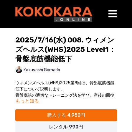
2025/7/16(水) 008. ウィメン
ズヘルス(WHS)2025 Level1：
骨盤底筋機能低下
Kazuyoshi Gamada
ウィメンズヘルス(WHS)2025第8回は、骨盤底筋機能
低下について説明します。
骨盤底筋の適切なトレーニング法を学び、産後の回復
もっと知る
をサポートするための確かなスキルを手に入れましょ
う。
（講師：蒲田和芳）
購入する 4,950円
【内容】
レンタル 990円