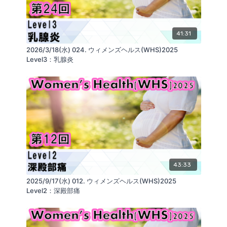
■Kokokara.onlineを運営する会社：
ReaLine Seminars
https://seminar.realine.org/
41:31
株式会社GLAB
https://glab.shop/
SNS
https://linktr.ee/GLABInc
2026/3/18(水) 024. ウィメンズヘルス(WHS)2025
リアライン・イノベーション研究会
https://realine.org/
Level3：乳腺炎
43:33
2025/9/17(水) 012. ウィメンズヘルス(WHS)2025
Level2：深殿部痛