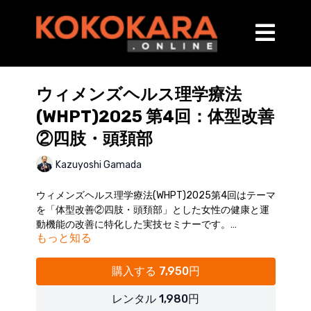
ウィメンズヘルス理学療法
(WHPT)2025 第4回：体型改善
②四肢・頭頚部
Kazuyoshi Gamada
ウィメンズヘルス理学療法(WHPT)2025第4回はテーマ
を「体型改善②四肢・頭頚部」とした女性の健康と運
動機能の改善に特化した実技セミナーです。
もっと知る
四肢や頭頚部のラインを整え、産後の体型を美しく！
実技中心のセミナーで、実践力を鍛えましょう。
開催日：2025年7月13日（日）
購入する 7,950円
※受講者様の実技風景はカットしておりますので、実
際のセミナーよりもトータルの動画時間が短くなる場
レンタル 1,980円