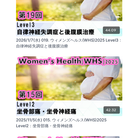
ReaLine Seminars
https://seminar.realine.org/
株式会社GLAB
https://glab.shop/
SNS
https://linktr.ee/GLABInc
リアライン・イノベーション研究会
https://realine.org/
44:09
2026/1/7(水) 019. ウィメンズヘルス(WHS)2025 Level3：
自律神経失調症と後腹膜治療
42:32
2025/11/5(水) 015. ウィメンズヘルス(WHS)2025
Level2：坐骨部痛・坐骨神経痛