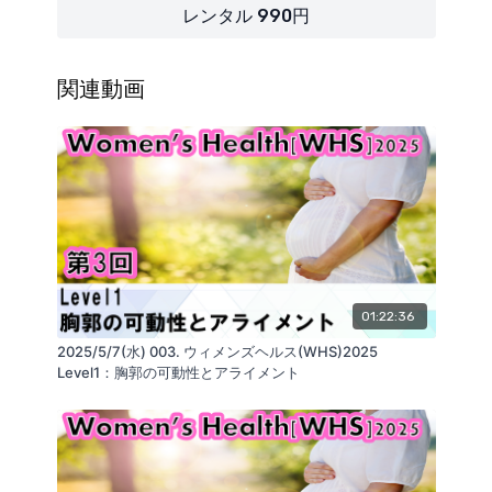
【内容】
レンタル 990円
・産後の姿勢回復と体型回復
エビデンスの基づく介入のタイムライン
症状・状態と治療
関連動画
・産後の体型回復
産後のからだ
骨盤前傾
胸郭屈曲拘縮
産後のマルアライメントのまとめ
・腹壁の血流とリンパ
静脈とリンパ
・姿勢変化の原因
胸郭屈曲拘縮
骨盤前傾
01:22:36
仙腸関節離開
2025/5/7(水) 003. ウィメンズヘルス(WHS)2025
・キャリーのバイオメカニクス
Level1：胸郭の可動性とアライメント
抱っこの腰痛への影響
キャリーへのストレスに着目
骨盤の安定化
■KOKOKARA.onlineを運営する会社：