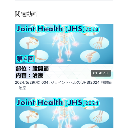
扁平足
足底腱膜炎
アキレス腱炎
関連動画
・評価
・原因因子
不安定性
滑走不全
・アライメント評価
足部アーチ
足部変形
中足骨アライメント
アライメント、可動域
・アーチ形成
01:38:30
2024/5/29(水) 004. ジョイントヘルス(JHS)2024 股関節
■KOKOKARA.onlineを運営する会社：
－治療
ReaLine Seminars
https://seminar.realine.org/
株式会社GLAB
https://glab.shop/
SNS
https://linktr.ee/GLABInc
リアライン・イノベーション研究会
https://realine.org/