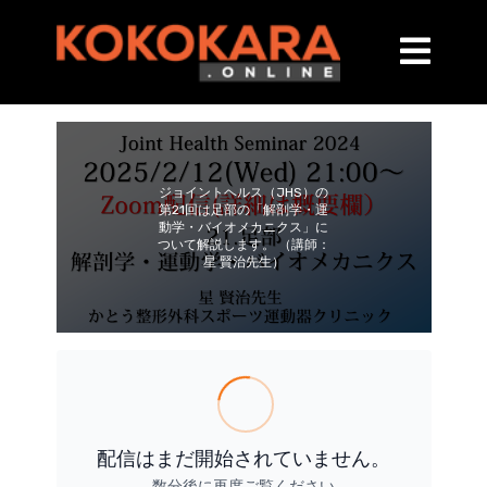
ジョイントヘルス（JHS）の
第21回は足部の「解剖学・運
動学・バイオメカニクス」に
ついて解説します。 （講師：
星 賢治先生）
配信はまだ開始されていません。
数分後に再度ご覧ください