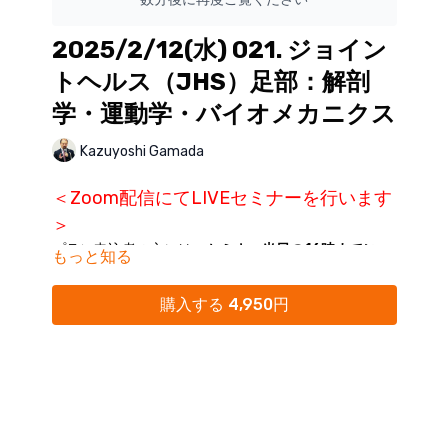
2025/2/12(水) 021. ジョイン
トヘルス（JHS）足部：解剖
学・運動学・バイオメカニクス
Kazuyoshi Gamada
＜Zoom配信にてLIVEセミナーを行います
＞
プラン申込者の方には、
セミナー当日の16時までに
もっと知る
ZoomリンクをKokokara.onlineからのメール配信に
てご案内
いたします。
購入する 4,950円
※単品購入締め切り：開催日前日まで
※Kokokara.onlineからの
メール通知をオフにされてい
る方は、
マイページ
にて「通知オン」にご変更くださ
い。
※迷惑メールフォルダに分類されることがありますの
で、ご確認ください。
※16時を過ぎてもメールが受信されていない場合に