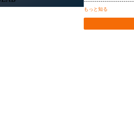
------------------------
もっと知る
ジョイントヘルス（JHS）
て解説します。
（講師：蒲田和芳）