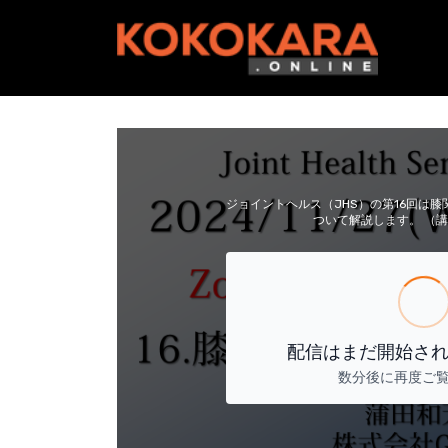
ジョイントヘルス（JHS）の第16回は膝
ついて解説します。 （
配信はまだ開始さ
数分後に再度ご