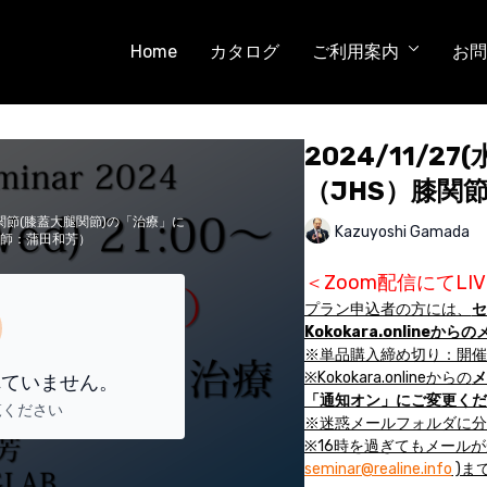
Home
カタログ
ご利用案内
お問
2024/11/27
（JHS）膝関
関節(膝蓋大腿関節)の「治療」に
Kazuyoshi Gamada
講師：蒲田和芳）
＜Zoom配信にてL
プラン申込者の方には、
セ
Kokokara.online
※単品購入締め切り：開催
※Kokokara.onlineからの
メ
れていません。
「通知オン」にご変更くだ
覧ください
※迷惑メールフォルダに分
※16時を過ぎてもメール
seminar@realine.info
)ま