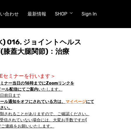
い合わせ
最新情報
SHOP
Sign In
(水) 016. ジョイントヘルス
節(膝蓋大腿関節)：治療
IVEセミナーを行います＞
ミナー当日の16時までにZoomリンクを
からのメール配信にてご案内
いたします。
日前日まで
ール通知をオフにされている方は、
マイページ
にて
さい。
類されることがありますので、ご確認ください。
が受信されていない場合には、大変お手数ですが(
でご連絡をお願いいたします。