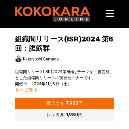
組織間リリース(ISR)2024 第8
回：腹筋群
Kazuyoshi Gamada
組織間リリース(ISR)2024第8回はテーマを「腹筋群」
とした組織間リリースの実技セミナーです。
開催日：2024年11月9日（土）
もっと知る
※受講者様の実技風景はカットしておりますので、実
際のセミナーよりもトータルの動画時間が短くなる場
合がございます。
購入する 7,920円
（講師：蒲田和芳）
レンタル 1,980円