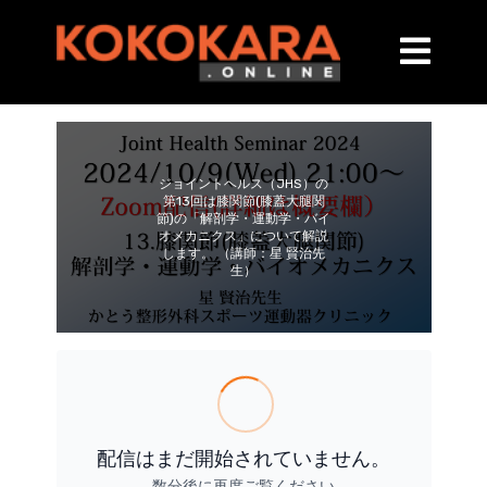
ジョイントヘルス（JHS）の
第13回は膝関節(膝蓋大腿関
節)の「解剖学・運動学・バイ
オメカニクス」について解説
します。 （講師：星 賢治先
生）
配信はまだ開始されていません。
数分後に再度ご覧ください