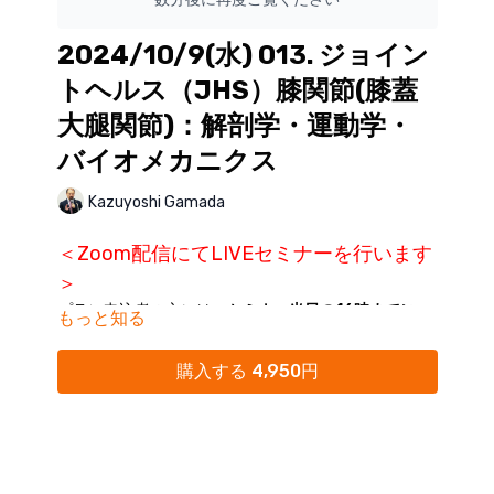
2024/10/9(水) 013. ジョイン
トヘルス（JHS）膝関節(膝蓋
大腿関節)：解剖学・運動学・
バイオメカニクス
Kazuyoshi Gamada
＜Zoom配信にてLIVEセミナーを行います
＞
プラン申込者の方には、
セミナー当日の16時までに
もっと知る
ZoomリンクをKokokara.onlineからのメール配信に
てご案内
いたします。
購入する 4,950円
※Kokokara.onlineからの
メール通知をオフにされてい
る方は、
マイページ
にて「通知オン」にご変更くださ
い。
※単品購入締め切り：開催日前日まで
※迷惑メールフォルダに分類されることがありますの