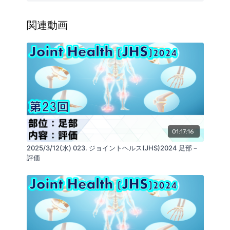
・鼠径部（上部）の機能的治療
・鼠径部（内側部）の機能的治療
・恥骨結合リアライン
関連動画
・恥骨結合スタビライズ
・恥骨結合リアライン 組織間リリースによる原因因子
の治療
ISR
・鼠径部痛症候群の対症療法
・鼠径部、腹腔の精密触診
・鼠径部（上部）の対症療法
・鼠径部の神経
・鼠径部（内側部）の対症療法
・まとめ
01:17:16
2025/3/12(水) 023. ジョイントヘルス(JHS)2024 足部－
■ セミナーに関連するお役立ち商品
評価
・リアライン・ペリネライザー アスレット
眠っている骨盤底筋を呼び覚まし、股関節を快適に
https://glab.shop/collections/product_all/products/perineli
athlet
・リアライン・コアSIユニット
骨盤を整え、全身のアライメントをケアする