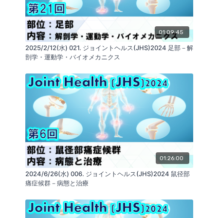
https://glab.shop/collections/product_all/products/core-
si-2
01:09:45
・リハビー・ベルト
骨盤の痛みが生じる動きを、あらゆる方向からサポー
2025/2/12(水) 021. ジョイントヘルス(JHS)2024 足部－解
ト
剖学・運動学・バイオメカニクス
https://glab.shop/collections/rehaby/products/belt
■KOKOKARA.onlineを運営する会社：
ReaLine Seminars
https://seminar.realine.org/
株式会社GLAB
https://glab.shop/
SNS
https://linktr.ee/GLABInc
リアライン・イノベーション研究会
https://realine.org/
01:26:00
2024/6/26(水) 006. ジョイントヘルス(JHS)2024 鼠径部
痛症候群－病態と治療