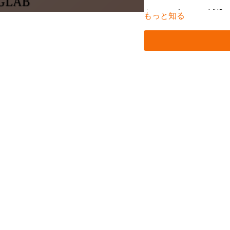
ウィメンズヘルス（WHS
もっと知る
明します。
（講師：蒲田和芳）