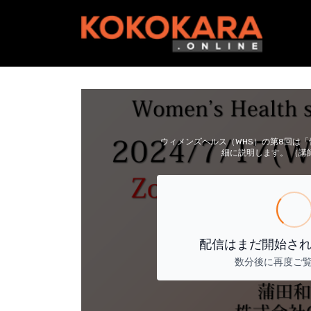
ウィメンズヘルス（WHS）の第8回は
細に説明します。 （講
配信はまだ開始さ
数分後に再度ご