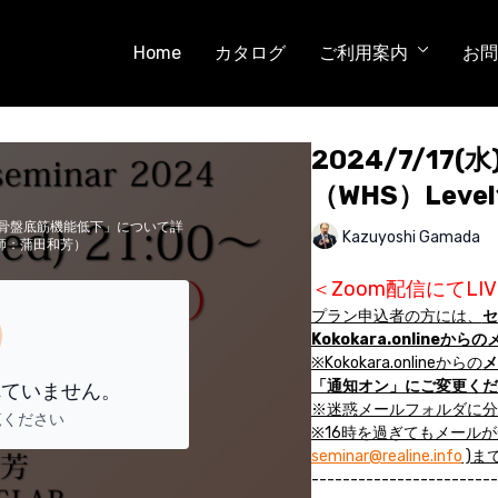
Home
カタログ
ご利用案内
お問
2024/7/17(
（WHS）Lev
「骨盤底筋機能低下」について詳
Kazuyoshi Gamada
師：蒲田和芳）
＜Zoom配信にてL
プラン申込者の方には、
セ
Kokokara.online
※Kokokara.onlineからの
メ
「通知オン」にご変更くだ
れていません。
※迷惑メールフォルダに分
覧ください
※16時を過ぎてもメール
seminar@realine.info
)ま
------------------------