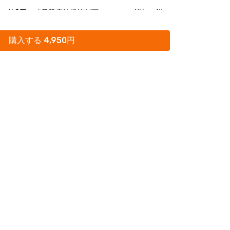
）の第8回は「骨盤底筋機能低下」について詳細に説
購入する 4,950円