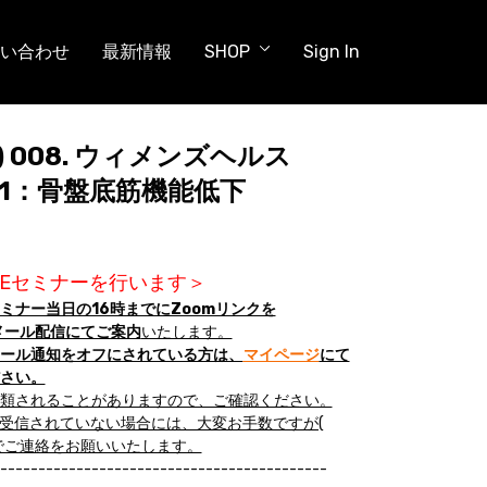
い合わせ
最新情報
SHOP
Sign In
水) 008. ウィメンズヘルス
el1：骨盤底筋機能低下
IVEセミナーを行います＞
ミナー当日の16時までにZoomリンクを
からのメール配信にてご案内
いたします。
ール通知をオフにされている方は、
マイページ
にて
さい。
類されることがありますので、ご確認ください。
が受信されていない場合には、大変お手数ですが(
でご連絡をお願いいたします。
-------------------------------------------