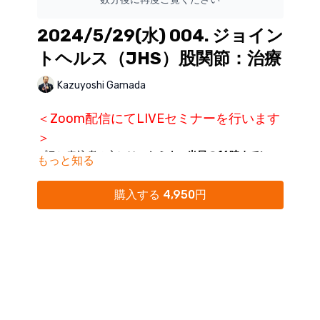
2024/5/29(水) 004. ジョイン
トヘルス（JHS）股関節：治療
Kazuyoshi Gamada
＜Zoom配信にてLIVEセミナーを行います
＞
プラン申込者の方には、
セミナー当日の16時までに
もっと知る
ZoomリンクをKokokara.onlineからのメール配信に
てご案内
いたします。
購入する 4,950円
※Kokokara.onlineからの
メール通知をオフにされてい
る方は、
マイページ
にて「通知オン」にご変更くださ
い。
※迷惑メールフォルダに分類されることがありますの
で、ご確認ください。
※16時を過ぎてもメールが受信されていない場合に
は、大変お手数ですが(
seminar@realine.info
)までご
連絡をお願いいたします。