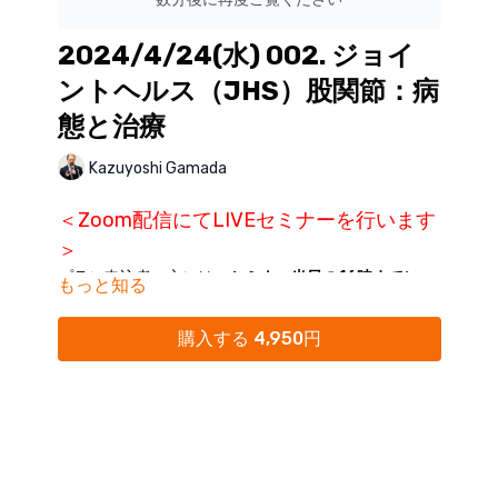
2024/4/24(水) 002. ジョイ
ントヘルス（JHS）股関節：病
態と治療
Kazuyoshi Gamada
＜Zoom配信にてLIVEセミナーを行います
＞
プラン申込者の方には、
セミナー当日の16時までに
もっと知る
ZoomリンクをKokokara.onlineからのメール配信に
てご案内
いたします。
購入する 4,950円
※Kokokara.onlineからの
メール通知をオフにされてい
る方は、
マイページ
にて「通知オン」にご変更くださ
い。
※迷惑メールフォルダに分類されることがありますの
で、ご確認ください。
※16時を過ぎてもメールが受信されていない場合に
は、大変お手数ですが(
seminar@realine.info
)までご