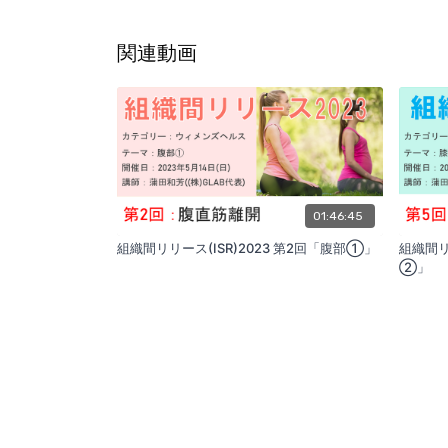
関連動画
01:46:45
組織間リリース(ISR)2023 第2回「腹部①」
組織間リ
②」