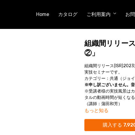
Home
カタログ
ご利用案内
お問
組織間リリース(
②」
組織間リリース(ISR)2
実技セミナーです。
カテゴリー：共通（ジョイ
※申し訳ございません。音
※受講者様の実技風景はカ
タルの動画時間が短くなる
（講師：蒲田和芳）
もっと知る
購入する 7,92