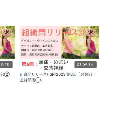
:11:45
03:09:34
「腹部②」
組織間リリース(ISR)2023 第6回「頭頚部・
上背部痛①」