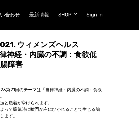
い合わせ
最新情報
SHOP
Sign In
水) 021. ウィメンズヘルス
3 自律神経・内臓の不調：食欲低
胃腸障害
2023第21回のテーマは「自律神経・内臓の不調：食欲
。
扼と癒着が挙げられます。
よって吸気時に噴門が左にひかれることで生じる鳩
します。