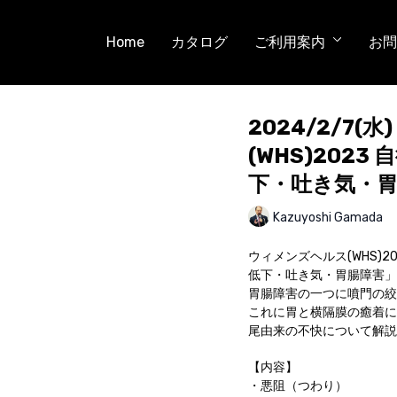
Home
カタログ
ご利用案内
お問
2024/2/7(
(WHS)202
下・吐き気・
Kazuyoshi Gamada
ウィメンズヘルス(WHS)
低下・吐き気・胃腸障害」
胃腸障害の一つに噴門の絞
これに胃と横隔膜の癒着に
尾由来の不快について解説
【内容】
・悪阻（つわり）