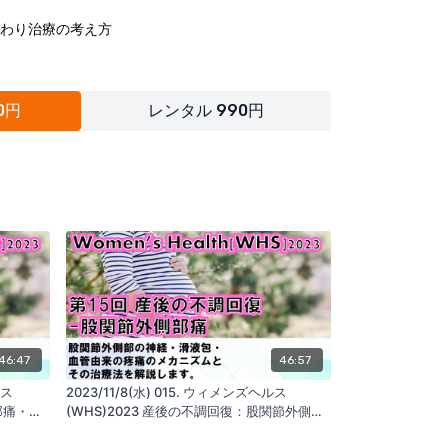
わり治療の考え方
0円
レンタル 990円
役立ち商品
ニット
ons/product_all/products/core-2
勢を改善させる
ns/reauty/products/roll
46:47
46:57
運営する会社：
seminar.realine.org/
ルス
2023/11/8(水) 015. ウィメンズヘルス
.shop/
部痛・坐
(WHS)2023 産後の不調回復：股関節外側部
Inc
痛
ン研究会
https://realine.org/