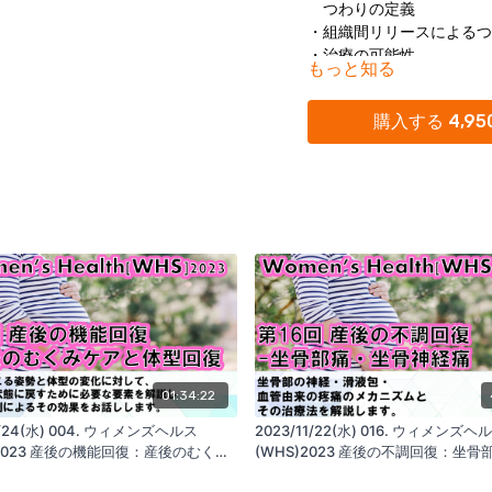
つわりの定義
・組織間リリースによるつ
・治療の可能性
もっと知る
方針
プロセス
購入する 4,95
組織間リリース
・まとめ
■ セミナーに関連するお
・リアライン・コア THユ
胸郭を整え、姿勢を整える
https://glab.shop/collecti
・リューティ・ロール
背筋をスッキリ伸ばし、姿
https://glab.shop/collectio
01:34:22
■KOKOKARA.onlineを
ReaLine Seminars
https://
5/24(水) 004. ウィメンズヘルス
2023/11/22(水) 016. ウィメンズヘ
株式会社GLAB
https://glab
)2023 産後の機能回復：産後のむくみ
(WHS)2023 産後の不調回復：坐骨
SNS
https://linktr.ee/GLAB
体型回復
骨神経痛
リアライン・イノベーショ