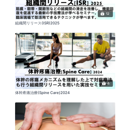
筋腱はもちろん、神経、血管、関節包、靱帯、脂肪体
を触り分けられるようになると，治療のターゲットを
絞り込めるようになりましょう。
12
組織間リリース(ISR)2025
ーーーーーーーーーーーーーーーーーーーーーーーー
ーーー
6
体幹疼痛治療(Spine Care)2024