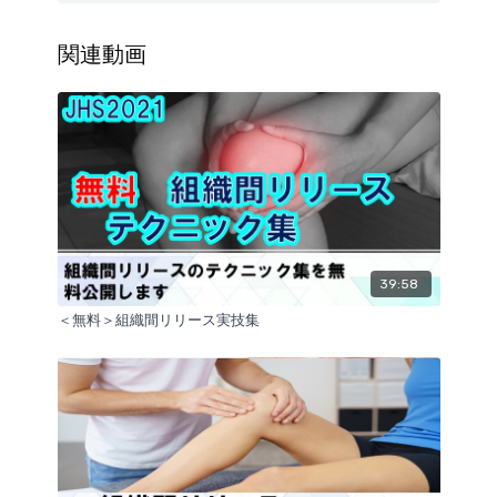
2024年1月以降は当選者の方も有料での視聴に切り替
わりますのでご注意ください。
関連動画
ーーーーーーーーーーーーーーーーーーーーーーーー
ーーー
開催要項
ーーーーーーーーーーーーーーーーーーーーーーーー
ーーー
講演Ⅰ．
39:58
１．講師： 蒲田和芳（株式会社GLAB 代表）
＜無料＞組織間リリース実技集
２．テーマ：「触れる解剖学」の学び方
３．内容：
解剖学は知っているだけではダメ、触れるようになっ
て始めて臨床の役に立ちます。