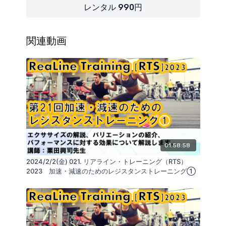
【内容】
レンタル 990円
・オーバーヘッドプレスの動作特性
関連動画
・オーバーヘッドプレス時の筋活動
・エクササイズ効果
・障害・外傷
・エラーパターン（前額面・矢状面）
・コレクティブ
01:58:58
・オーバーヘッドプレスの応用
2024/2/2(金) 021. リアライン・トレーニング（RTS）
2023 加速・減速のためのレジスタンストレーニング①
■Kokokara.online運営する会社：
ReaLine Seminars
https://seminar.realine.org/