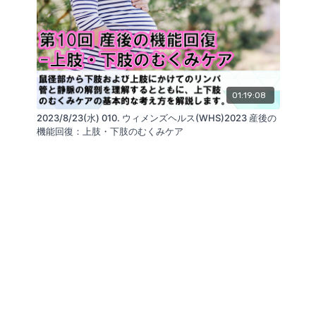
ReaLine Seminars
https://seminar.realine.org/
株式会社GLAB
https://glab.shop/
SNS
https://linktr.ee/GLABInc
01:19:08
リアライン・イノベーション研究会
2023/8/23(水) 010. ウィメンズヘルス(WHS)2023 産後の
https://realine.org/
機能回復：上肢・下肢のむくみケア