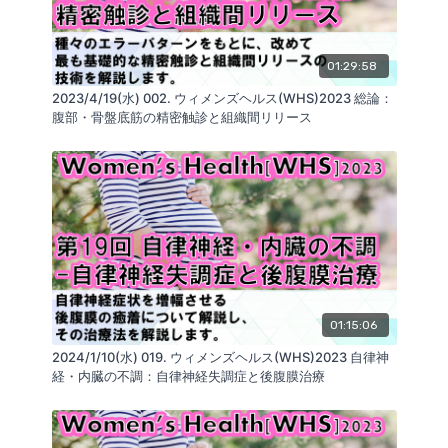
■ セミナーに関連するお役立ち商品
01:29:58
・リューティ・ロール
2023/4/19(水) 002. ウィメンズヘルス(WHS)2023 総論：
腹部・骨盤底筋の精密触診と組織間リリース
背筋をスッキリ伸ばし、姿勢を改善させる
https://glab.shop/collections/reauty/products/roll
・リアライン・コア
胸郭の運動を変化させ、呼吸機能や脊椎の運動を改善
する
01:15:06
https://glab.shop/collections/realine/products/core
2024/1/10(水) 019. ウィメンズヘルス(WHS)2023 自律神
経・内臓の不調：自律神経失調症と後腹膜治療
■Kokokara.onlineを運営する会社：