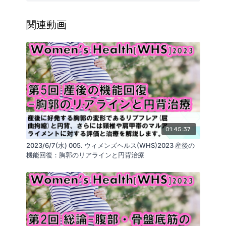
・頭痛の病態
関連動画
・妊娠・出産と頭痛・頚部痛・上背部痛
・リアライン・コンセプトの評価と治療
・原因因子の治療
・結果因子の治療
・頚頚腕症候群の治療
01:45:37
・顔面神経
2023/6/7(水) 005. ウィメンズヘルス(WHS)2023 産後の
機能回復：胸郭のリアラインと円背治療
・頭部皮神経
・副神経・肩甲背神経
・腕神経叢