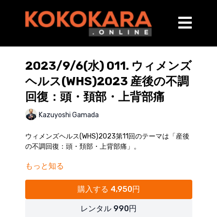
2023/9/6(水) 011. ウィメンズ
ヘルス(WHS)2023 産後の不調
回復：頭・頚部・上背部痛
Kazuyoshi Gamada
ウィメンズヘルス(WHS)2023第11回のテーマは「産後
の不調回復：頭・頚部・上背部痛」。
もっと知る
頭頚部・上背部の神経・滑液包・血管由来の疼痛のメ
カニズムとその治療法について説明いたします。
購入する 4,950円
【ノ内容】
レンタル 990円
・首コリの病態