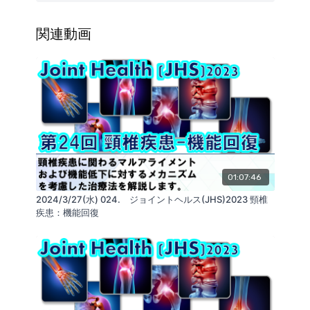
・仙腸関節障害
関連動画
・疾患概念
・骨盤・胸郭・腰椎の影響
・PGP評価
・骨盤のマルアライメント
・骨盤アライメント評価
01:07:46
・治療
2024/3/27(水) 024. ジョイントヘルス(JHS)2023 頸椎
疾患：機能回復
■Kokokara.onlineを運営する会社：
ReaLine Seminars
https://seminar.realine.org/
株式会社GLAB
https://glab.shop/