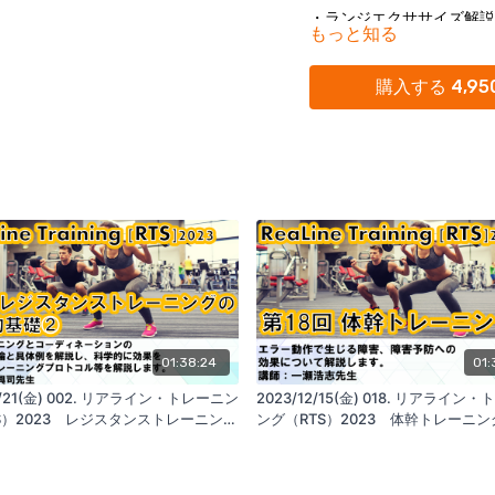
・ランジエクササイズ解説
もっと知る
筋活動
購入する 4,95
ノーマルランジvsサス
ダンベルランジ
フォワードランジ
リバースランジ
・エラー動作
・スポーツパフォーマンス
01:38:24
01:
ローテーショナル ブル
4/21(金) 002. リアライン・トレーニン
2023/12/15(金) 018. リアライン
S）2023 レジスタンストレーニング
ング（RTS）2023 体幹トレーニ
ローテーショナル ブルガ
的基礎②
フォワードランジ＋チョッ