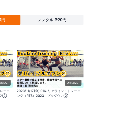
0円
レンタル 990円
ペンデッドランジ
におけるランジ動作
35:02
01:13:22
ガリアンスクワット
・トレーニ
2023/11/17(金) 016. リアライン・トレーニ
ング②
ング（RTS）2023 プルダウン②
リアンスクワット
プ＆リフト