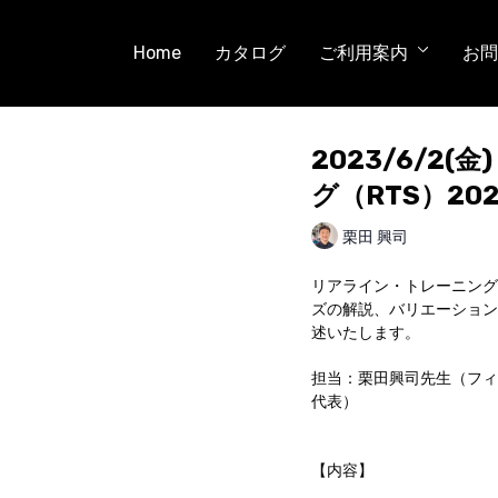
Home
カタログ
ご利用案内
お問
2023/6/2(
グ（RTS）20
栗田 興司
リアライン・トレーニング(
ズの解説、バリエーション
述いたします。
担当：栗田興司先生（フィ
代表）
【内容】