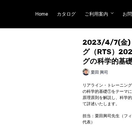
Home
カタログ
ご利用案内
お問
2023/4/7(
グ（RTS）2
グの科学的基
栗田 興司
リアライン・トレーニング(
の科学的基礎①をテーマに
原理原則を解説し、科学的
て詳述いたします。
担当：栗田興司先生（フィ
代表）