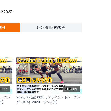
2023
とは
0円
レンタル 990円
グ
性
グの効果
グの効果
役立ち商品
:55:16
01:32:09
トレーニン
2023/6/2(金) 005. リアライン・トレーニン
グ①
グ（RTS）2023 ランジ①
ズに動く関節を作るソックス。