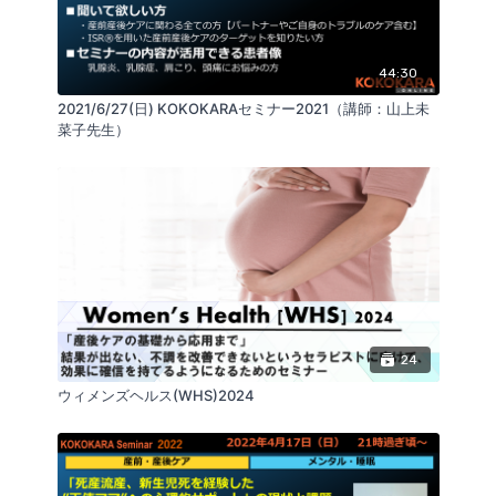
族
■KOKOKARAセミナーの先生について
44:30
講師の望月麻生先生の活動はこちらから
2021/6/27(日) KOKOKARAセミナー2021（講師：山上未
instabio.cc/4021804X8cxRm
菜子先生）
https://kokokara.online/authors/maki_mochizuki
■Kokokara.onlineを運営する会社：
株式会社GLAB
https://realine.info/
SNS
https://linktr.ee/GLABInc
リアライン・イノベーション研究会
https://realine.org/
24
ウィメンズヘルス(WHS)2024