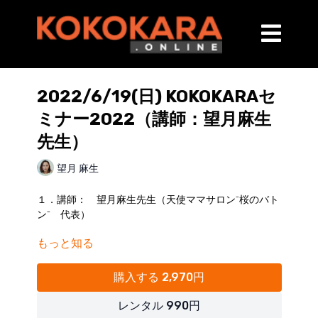
2022/6/19(日) KOKOKARAセ
ミナー2022（講師：望月麻生
先生）
望月 麻生
１．講師： 望月麻生先生（天使ママサロン⁻桜のバト
ン⁻ 代表）
もっと知る
■講師略歴
2013年 ‐ 2017年： 早稲田大学スポーツ科学部
2017年 ⁻ 2020年： 株式会社 ティップネス
購入する 2,970円
2020年 ： ピラティスインストラクター資格取得
2022年 ： 天使ママサロン⁻桜のバトン⁻ 設立
レンタル 990円