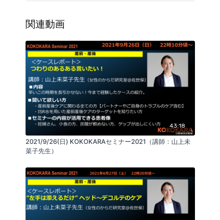
２．テーマ：「
死産流産、新生児死等を経験した”天使
ママ”へのメンタルケア（グリーフケア）を学ぶ
」
関連動画
３．内容：
・ペリネイタルロスとは
・グリーフとは
・ペリネイタルロスによるグリーフとは
・天使ママとは
・子どもを亡くした家族のグリーフ反応
・グリーフ反応の現れ方
・グリーフケアのプロセス
・父親と母親のグリーフ反応
43:18
・天使ママ・パパへできること
2021/9/26(日) KOKOKARAセミナー2021（講師：山上未
菜子先生）
４．対象
・助産師・看護師・産科医・精神科医・カウンセラー
の方
・産前産後に関わるすべての方
５．セミナーの内容が活用できる患者像
・流産、死産、新生児死を経験された母親やそのご家