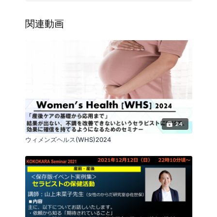
2020年～： 医療法人マザーズ 熊本バースクリニッ
ク
関連動画
２．テーマ：「
産婦人科で働く理学療法士の実際！
」
３．内容：どのように産婦人科に入ったか？理学療法
士の産婦人科での実際の業務内容や苦労したこと、必
要な知識、これからの課題についてお話しします。
・産婦人科に入った経緯
・PT業務内容（妊娠期、産後入院中、産後）
・妊婦健診での訴え
・産後の座位姿勢
・産婦人科で働くメリット
24
・必要なリスク管理
ウィメンズヘルス(WHS)2024
・苦労したこと
・当院の妊産婦の傾向
・これからの課題
4．対象
・産前産後に関わる方、これから関わりたいと思って
いる方
・産前産後に関わるすべての方