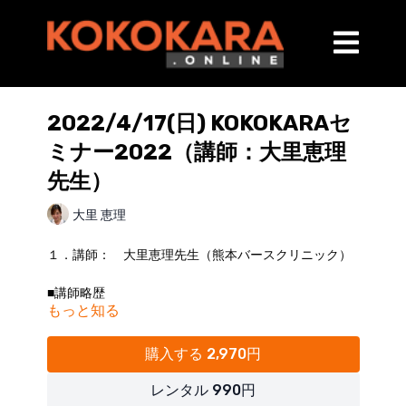
2022/4/17(日) KOKOKARAセ
ミナー2022（講師：大里恵理
先生）
大里 恵理
１．講師： 大里恵理先生（熊本バースクリニック）
■講師略歴
もっと知る
2006年：理学療法士免許取得
2006 ‐ 2015年： 医療法人相生会にしくまもと病院
回復期病棟や外来を担当
購入する 2,970円
2016 ‐ 2020年： 自宅サロン ボディケアサロン
HARERU・訪問看護ステーションCRUTO
レンタル 990円