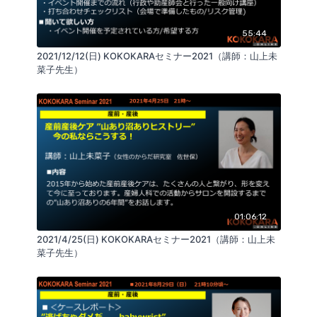
■KOKOKARAセミナーの先生について
55:44
講師の大里恵理先生の活動はこちらから
https://kokokara.online/authors/eri_ohsato
2021/12/12(日) KOKOKARAセミナー2021（講師：山上未
菜子先生）
■KOKOKARA.onlineを運営する会社：
株式会社GLAB
https://realine.info/
SNS
https://linktr.ee/GLABInc
リアライン・イノベーション研究会
https://realine.org/
01:06:12
2021/4/25(日) KOKOKARAセミナー2021（講師：山上未
菜子先生）