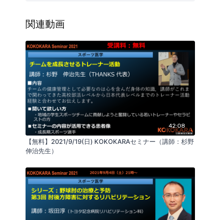
２．テーマ：
シリーズ：野球肘の治療と予防
第4回 肘外側障害に対するリハビリテーション
関連動画
３．内容：
これまで多く経験した野球肘の治療と予防方法につい
て、障害部位や年代による違いをシリーズでお話しし
ます。
第4回は、治療に難渋することが多い肘外側障害（上腕
骨小頭離断性骨軟骨炎）について、エビデンスに基づ
いたリハビリテーションを展開できるようにすること
を目的とします。
42:08
【無料】2021/9/19(日) KOKOKARAセミナー（講師：杉野
伸治先生）