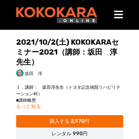
2021/10/2(土) KOKOKARAセ
ミナー2021（講師：坂田 淳
先生）
坂田 淳
１．講師： 坂田淳先生（トヨタ記念病院リハビリテ
ーション科）
■講師略歴
もっと知る
平成19年 横浜市スポーツ医科学センターリハビリテー
ション科 入職
平成30年 トヨタ記念病院リハビリテーション科 入職
購入する 2,970円
令和1年 早稲田大学大学院人間科学研究科博士後期課
程 修了
レンタル 990円