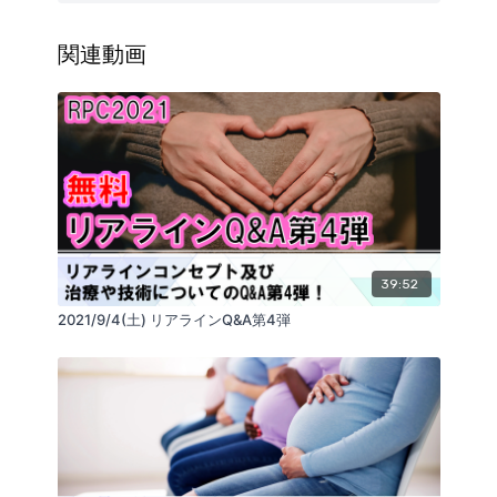
２．テーマ：
＜ケースレポート＞つわりのあるある言
いたい！
関連動画
３．内容：
辛いこの時期を長引かせない！今まで経験したケース
を紹介いたします。
4．対象：
・産前産後ケアに関わる全ての方【パートナーやご自
身を含む】
・ISR®︎を用いた産前産後ケアのターゲットを知りたい
方
39:52
2021/9/4(土) リアラインQ&A第4弾