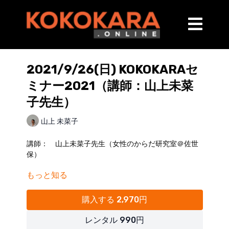
2021/9/26(日) KOKOKARAセ
ミナー2021（講師：山上未菜
子先生）
山上 未菜子
講師： 山上未菜子先生（女性のからだ研究室＠佐世
保）
もっと知る
■講師略歴
略歴：愛知みずほ大学 人間科学部 人間科学科 健
康科学専攻卒
購入する 2,970円
長崎リハビリテーション学院 理学療法学科卒
レンタル 990円