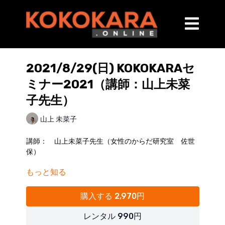
2021/8/29(日) KOKOKARAセ
ミナー2021（講師：山上未菜
子先生）
山上 未菜子
講師： 山上未菜子先生（女性のからだ研究室 佐世
保）
もっと知る
■講師略歴
略歴：愛知みずほ大学 人間科学部 人間科学科 健
康科学専攻卒
購入する 2,970円
長崎リハビリテーション学院 理学療法学科卒
レンタル 990円