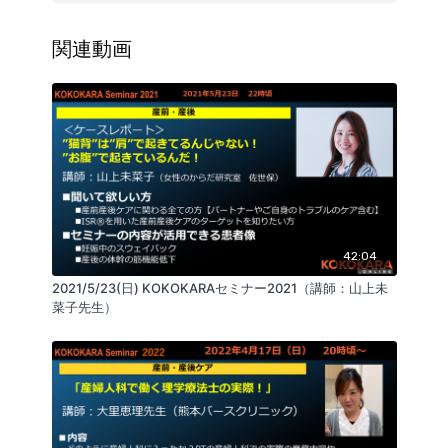
２．テーマ：
＜ケースレポート＞
”逃げちゃダメだ。。babywrist”
関連動画
３．内容：
これまでの見落としポイントも聞いてください。動作
指導のバリエーションもお伝えします。
4．対象：
・産前産後ケアに関わる全ての方【パートナーやご自
身を含む】
・手首のケアに苦手意識のある方
42:04
2021/5/23(日) KOKOKARAセミナー2021（講師：山上未
菜子先生）