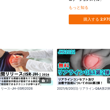
もっと知る
３．対象： 診療や職員同
様々なコミュニケーション
購入する 2,97
使ったら良いか悩んでいる
4．内容：
患者、職員同士（同僚、後
雰囲気をよくすること、そ
る）状況を作るために必要
情報提供をします。
※これらのスキルについて
ているのかを解説し、皆さ
なると考えています。
3
ース-JH-(ISR)2026
2021/6/20(日) リアラインQ&A第2弾