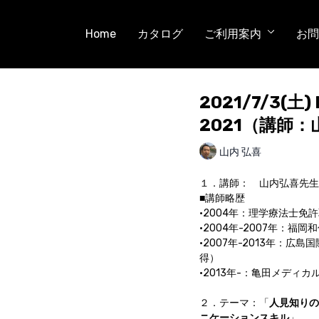
Home
カタログ
ご利用案内
お問
2021/7/3(土
2021（講師
山内 弘喜
１．講師： 山内弘喜先生
■講師略歴
•2004年：理学療法士免
•2004年-2007年：福
•2007年-2013年：
得）
•2013年-：亀田メディ
２．テーマ：「
人見知りの
ニケーションスキル
」