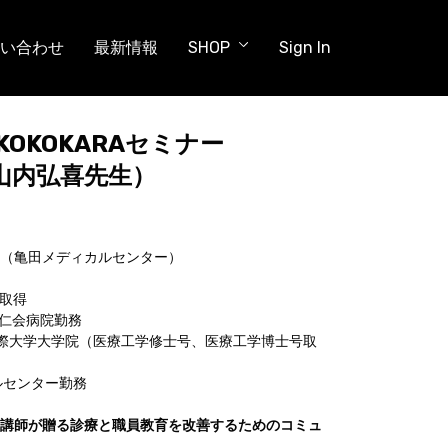
い合わせ
最新情報
SHOP
Sign In
) KOKOKARAセミナー
：山内弘喜先生）
（亀田メディカルセンター）
許取得
岡和仁会病院勤務
広島国際大学大学院（医療工学修士号、医療工学博士号取
カルセンター勤務
講師が贈る診療と職員教育を改善するためのコミュ