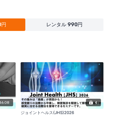
士の関係性、後輩教育で悩んでいる方。
スキルの手法は知っているけど、日常でどのように
0円
レンタル 990円
方。
輩、先輩）のコミュニケーションを改善し、職場の
れにより結果として患者が良くなる（底上げができ
なコミュニケーションスキルとその実践について、
専門家ではありませんが、どのように考えて実践し
んがこれらのスキルや考え方を知り、活かす一助に
46:08
4
ジョイントヘルス(JHS)2026