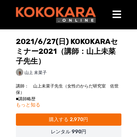
2021/6/27(日) KOKOKARAセ
ミナー2021（講師：山上未菜
子先生）
山上 未菜子
講師： 山上未菜子先生（女性のからだ研究室 佐世
保）
■講師略歴
もっと知る
略歴：愛知みずほ大学 人間科学部 人間科学科 健
康科学専攻卒
長崎リハビリテーション学院 理学療法学科卒
購入する 2,970円
２．テーマ：
＜ケースレポート＞
レンタル 990円