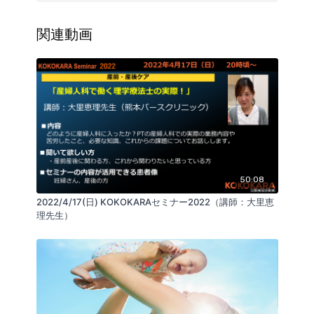
”左手は添えるだけ” ヘッド〜デコルテのケア
３．対象：
関連動画
・産前産後ケアに関わる全ての方【パートナーやご自
身のトラブルのケア含む】
・ISR®︎を用いた産前産後ケアのターゲットを知りたい
方
4．セミナーの内容が活用できる患者像：乳腺炎、乳腺
症、肩こり、頭痛にお悩みの方
50:08
2022/4/17(日) KOKOKARAセミナー2022（講師：大里恵
理先生）