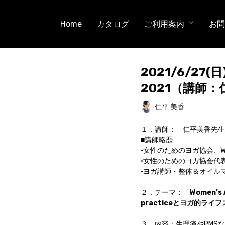
Home
カタログ
ご利用案内
お問
2021/6/27(
2021（講師
仁平 美香
１．講師： 仁平美香先生（
■講師略歴
•女性のためのヨガ協会、WA
•女性のためのヨガ協会代
•ヨガ講師・整体＆オイル
２．テーマ：「
Women’
practiceとヨガ的ライ
３．内容：生理痛やPMS