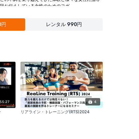
段お伝えしている女性のためのヨガ
ssYoga）から東洋医学の経絡やツボのケアとヨガのポーズ
調にあわせたセルフケアをご紹介。
0円
レンタル 990円
吸法の他、ヨガマットがなくてもできる簡単なポー
ます。
でご自身の体調やパフォーマンスに大きな波がある
モンバランスにまつわる心身のゆらぎをサポートを
55:27
4
ー
リアライン・トレーニング(RTS)2024