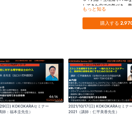
してきた中での気づき、普
もっと知る
（WomensAwarene
やワークを組み合わせて不
購入する 2,97
骨盤底筋群をひきあげる呼
ズやセルフケアもお伝えし
4．対象
・生理痛や産後の不調など
セラピストの方
・女性クライアントのホル
したい方
46:16
8/29(日) KOKOKARAセミナー
2021/10/17(日) KOKOKARAセミナ
（講師：福本圭先生）
2021（講師：仁平美香先生）