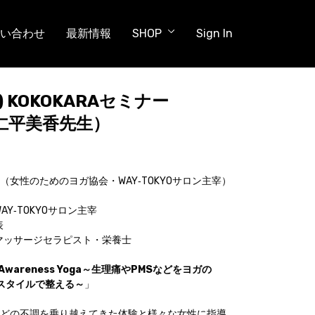
い合わせ
最新情報
SHOP
Sign In
日) KOKOKARAセミナー
：仁平美香先生）
女性のためのヨガ協会・WAY‐TOKYOサロン主宰）
Y‐TOKYOサロン主宰
表
マッサージセラピスト・栄養士
s Awareness Yoga～生理痛やPMSなどをヨガの
フスタイルで整える～
」
などの不調を乗り越えてきた体験と様々な女性に指導