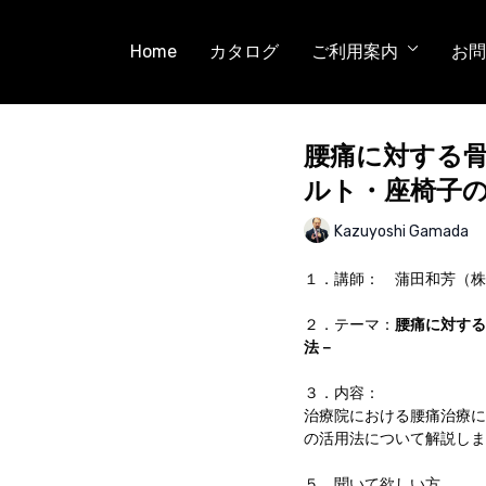
Home
カタログ
ご利用案内
お問
腰痛に対する骨
ルト・座椅子の
Kazuyoshi Gamada
１．講師： 蒲田和芳（株式
２．テーマ：
腰痛に対する
法－
３．内容：
治療院における腰痛治療に
の活用法について解説しま
５．聞いて欲しい方