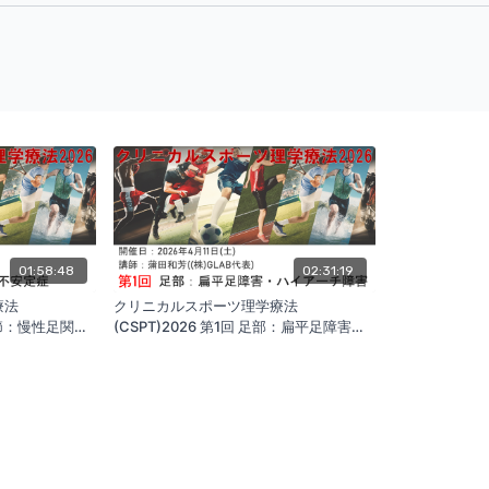
01:58:48
02:31:19
療法
クリニカルスポーツ理学療法
足関節：慢性足関節
(CSPT)2026 第1回 足部：扁平足障害・
ハイアーチ障害