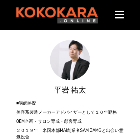
平岩 祐太
■講師略歴
美容系製造メーカーアドバイザーとして１０年勤務
OEM企画・サロン育成・顧客育成
２０１９年 米国本部MAI創業者SAM JAMGと出会い意
気投合